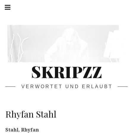
Springe
Hauptnavigation
zum
Menü
Inhalt
SKRIPZZ
VERWORTET UND ERLAUBT
Rhyfan Stahl
Stahl, Rhyfan