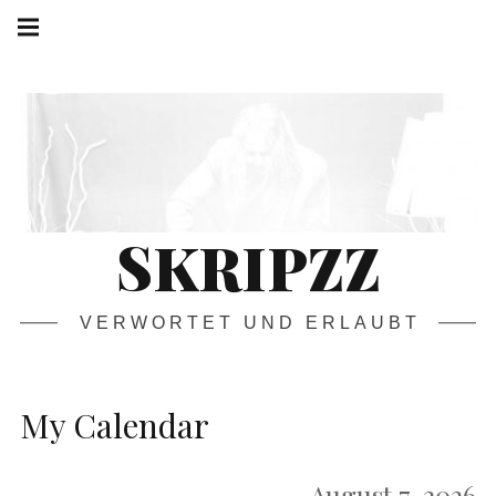
Springe
Hauptnavigation
zum
Menü
Inhalt
SKRIPZZ
VERWORTET UND ERLAUBT
My Calendar
August 7, 2026