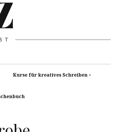
Z
BT
Kurse für kreatives Schreiben
schenbuch
robe