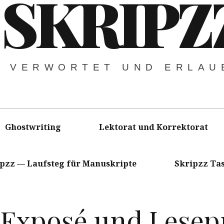
SKRIPZ
VERWORTET UND ERLAU
Ghostwriting
Lektorat und Korrektorat
ipzz — Laufsteg für Manuskripte
Skripzz Ta
/ Exposé und Lesep