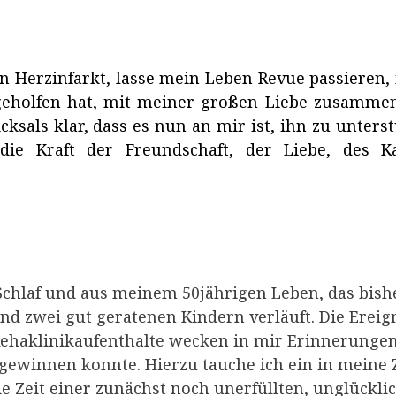
en Herzinfarkt, lasse mein Leben Revue passieren
 geholfen hat, mit meiner großen Liebe zusammen
cksals klar, dass es nun an mir ist, ihn zu unter
 die Kraft der Freundschaft, der Liebe, des
Schlaf und aus meinem 50jährigen Leben, das bishe
und zwei gut geratenen Kindern verläuft. Die Ereig
haklinikaufenthalte wecken in mir Erinnerungen,
ewinnen konnte. Hierzu tauche ich ein in meine Zei
 die Zeit einer zunächst noch unerfüllten, unglückl