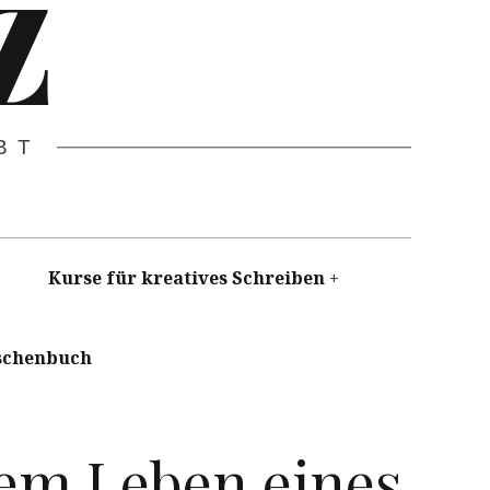
Z
BT
Kurse für kreatives Schreiben
schenbuch
em Leben eines