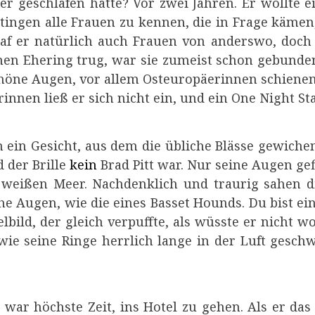
r geschlafen hatte? Vor zwei Jahren. Er wollte 
atingen alle Frauen zu kennen, die in Frage kämen
af er natürlich auch Frauen von anderswo, doch 
nen Ehering trug, war sie zumeist schon gebunden,
ne Augen, vor allem Osteuropäerinnen schienen
nnen ließ er sich nicht ein, und ein One Night St
in ein Gesicht, aus dem die übliche Blässe gewich
 der Brille
kein
Brad Pitt war. Nur seine Augen gef
weißen Meer. Nachdenklich und traurig sahen d
he Augen, wie die eines Basset Hounds. Du bist ei
bild, der gleich verpuffte, als wüsste er nicht w
wie seine Ringe herrlich lange in der Luft gesch
 war höchste Zeit, ins Hotel zu gehen. Als er das