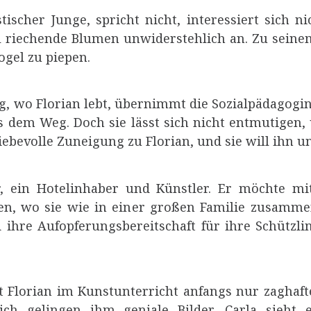
stischer Junge, spricht nicht, interessiert sich 
l riechende Blumen unwiderstehlich an. Zu seinem
ogel zu piepen.
g, wo Florian lebt, übernimmt die Sozialpädagogin
s dem Weg. Doch sie lässt sich nicht entmutigen,
e liebevolle Zuneigung zu Florian, und sie will ihn
ter, ein Hotelinhaber und Künstler. Er möchte m
n, wo sie wie in einer großen Familie zusammen 
hre Aufopferungsbereitschaft für ihre Schützling
 Florian im Kunstunterricht anfangs nur zaghafte
ich gelingen ihm geniale Bilder. Carla sieht 