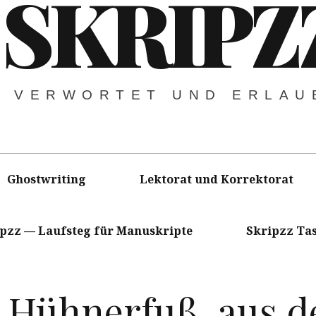
SKRIPZ
VERWORTET UND ERLAU
Ghostwriting
Lektorat und Korrektorat
ipzz — Laufsteg für Manuskripte
Skripzz Ta
 Hühnerfuß, aus d