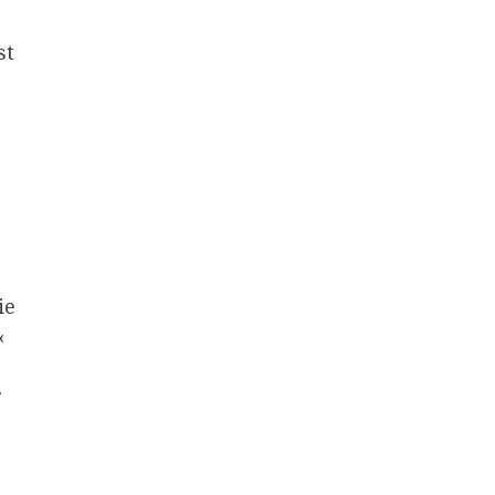
st
ie
«
r