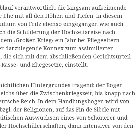
lauf verantwortlich: die langsam aufkeimende
e Ehe mit all den Höhen und Tiefen. In diesem
tudium von Fritz ebenso eingegangen wie auch
uch die Schilderung der Hochzeitsreise nach
 dem ›Großen Krieg‹ ein Jahr bei Pflegeeltern
der darzulegende Konnex zum assimilierten
 die sich mit dem abschließenden Gerichtsurteil
asse- und Ehegesetze, einstellt.
hichtlichen Hintergrundes tragend: der Bogen
reichs über die Zwischenkriegszeit, bis knapp nac
eutsche Reich. In dem Handlungsbogen wird von
gl. der Religionen, auf das Fin de Siècle mit
emitischen Auswüchsen eines von Schönerer und
r Hochschülerschaften, dann intensiver von den