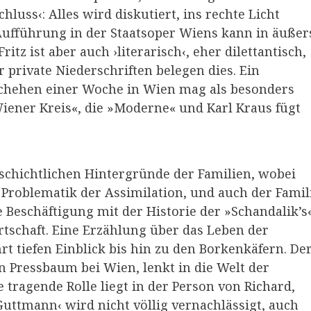
luss‹: Alles wird diskutiert, ins rechte Licht
-Aufführung in der Staatsoper Wiens kann in äußer
itz ist aber auch ›literarisch‹, eher dilettantisch,
r private Niederschriften belegen dies. Ein
schehen einer Woche in Wien mag als besonders
iener Kreis«, die »Moderne« und Karl Kraus fügt
eschichtlichen Hintergründe der Familien, wobei
 Problematik der Assimilation, und auch der Famil
ve Beschäftigung mit der Historie der »Schandalik’s
rtschaft. Eine Erzählung über das Leben der
rt tiefen Einblick bis hin zu den Borkenkäfern. De
in Pressbaum bei Wien, lenkt in die Welt der
ne tragende Rolle liegt in der Person von Richard,
›Guttmann‹ wird nicht völlig vernachlässigt, auch