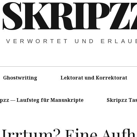
SKRIPZ
VERWORTET UND ERLAU
Ghostwriting
Lektorat und Korrektorat
ipzz — Laufsteg für Manuskripte
Skripzz Ta
 Irrtum? Eine Auf