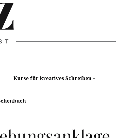
Z
BT
Kurse für kreatives Schreiben
schenbuch
hebungsanklage