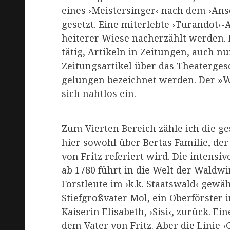
eines ›Meistersinger‹ nach dem ›Ansch
gesetzt. Eine miterlebte ›Turandot‹
heiterer Wiese nacherzählt werden. Fr
tätig, Artikeln in Zeitungen, auch nu
Zeitungsartikel über das Theaterge
gelungen bezeichnet werden. Der »W
sich nahtlos ein.
Zum Vierten Bereich zähle ich die g
hier sowohl über Bertas Familie, der
von Fritz referiert wird. Die intensi
ab 1780 führt in die Welt der Waldwi
Forstleute im ›k.k. Staatswald‹ gewäh
Stiefgroßvater Mol, ein Oberförster 
Kaiserin Elisabeth, ›Sisi‹, zurück. Ei
dem Vater von Fritz. Aber die Linie 