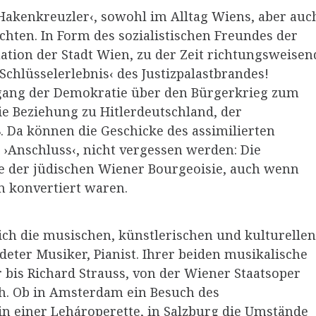
Hakenkreuzler‹, sowohl im Alltag Wiens, aber auc
richten. In Form des sozialistischen Freundes der
uation der Stadt Wien, zu der Zeit richtungsweisen
chlüsselerlebnis‹ des Justizpalastbrandes!
gang der Demokratie über den Bürgerkrieg zum
die Beziehung zu Hitlerdeutschland, der
 Da können die Geschicke des assimilierten
›Anschluss‹, nicht vergessen werden: Die
ie der jüdischen Wiener Bourgeoisie, auch wenn
m konvertiert waren.
ch die musischen, künstlerischen und kulturellen
deter Musiker, Pianist. Ihrer beiden musikalische
 bis Richard Strauss, von der Wiener Staatsoper
ich. Ob in Amsterdam ein Besuch des
in einer Lehároperette, in Salzburg die Umstände