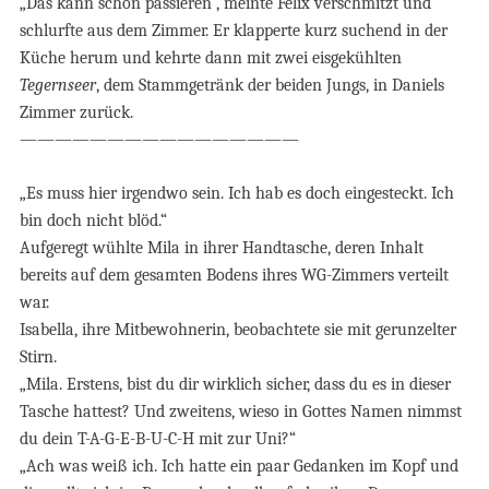
„Das kann schon passieren“, meinte Felix verschmitzt und
schlurfte aus dem Zimmer. Er klapperte kurz suchend in der
Küche herum und kehrte dann mit zwei eisgekühlten
Tegernseer
, dem Stammgetränk der beiden Jungs, in Daniels
Zimmer zurück.
————————————————
„Es muss hier irgendwo sein. Ich hab es doch eingesteckt. Ich
bin doch nicht blöd.“
Aufgeregt wühlte Mila in ihrer Handtasche, deren Inhalt
bereits auf dem gesamten Bodens ihres WG-Zimmers verteilt
war.
Isabella, ihre Mitbewohnerin, beobachtete sie mit gerunzelter
Stirn.
„Mila. Erstens, bist du dir wirklich sicher, dass du es in dieser
Tasche hattest? Und zweitens, wieso in Gottes Namen nimmst
du dein T-A-G-E-B-U-C-H mit zur Uni?“
„Ach was weiß ich. Ich hatte ein paar Gedanken im Kopf und