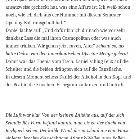
ansatzweise gecheckt hat, was eine Affäre ist. Ich weiß schon
noch, wie ich dich aus der Nummer mit diesem Semester-
Opening-Ball rausgeholt hab.“
Daniel lachte auf. „Und dafür bin ich dir nach wie vor sehr
dankbar. Lass die mal ihren Cosmopolitan oder was auch
immer trinken. Wir gehen jetzt raven, Alter.“
Scheint so, als
hätte Cedric von den amerikanischen DJs eine Menge gelernt.
Damit war das Thema vom Tisch. Daniel schlug Felix auf die
Schulter und die beiden drängten sich auf die Tanzfläche.
In diesem Moment schoss Daniel der Alkohol in den Kopf und
der Beat in die Knochen. Er begann zu tanzen und hob ab.
———————————————————–
Die Luft war klar. Von der kleinen Anhöhe aus, auf der sich
Svandís-Rós Farm befand konnte man bis zu der Bucht von
Reykjavík sehen. Der kühle Wind, der in Island nie eine Pause
einlegte, brachte die mächtigen Atlantik-Wellen zum Rollen