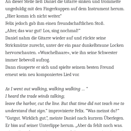
An dieser Stelle ließ Daniel die Gitarre sinken und trommelte
ungeduldig mit den Fingerkuppen auf dem Instrument herum.
„Hier komm ich nicht weiter.“
Felix jedoch gab ihm einen freundschaftlichen Stoß.
„Alter, das war gut! Los, sing nochmal!“
Daniel nahm die Gitarre wieder auf und rückte seine
Strickmütze zurecht, unter der ein paar dunkelbraune Locken
hervorschauten. «Wuschelhaare», wie ihn seine Schwester
immer liebevoll aufzog.
Dann räusperte er sich und spielte seinem besten Freund
erneut sein neu komponiertes Lied vor.
As I went out walking, walking walking …
“
I heard the trade winds talking;
leave the harbor, cut the line. But that time did not teach me to
understand that sign
.” improvisierte Felix.
“Was meinst du?”
“Gutgut. Wirklich gut.“, meinte Daniel nach kurzem Überlegen.
Er biss auf seiner Unterlippe herum. „Aber da fehlt noch was.