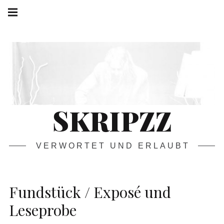
Springe
Hauptnavigation
zum
Menü
Inhalt
SKRIPZZ
VERWORTET UND ERLAUBT
Fundstück / Exposé und
Leseprobe