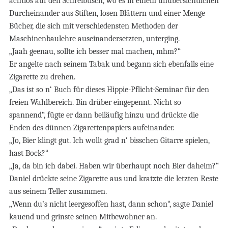
achtlos auf den Schreibtisch, wo es in einem unübersichtlichen
Durcheinander aus Stiften, losen Blättern und einer Menge
Bücher, die sich mit verschiedensten Methoden der
Maschinenbaulehre auseinandersetzten, unterging.
„Jaah geenau, sollte ich besser mal machen, mhm?“
Er angelte nach seinem Tabak und begann sich ebenfalls eine
Zigarette zu drehen.
„Das ist so n‘ Buch für dieses Hippie-Pflicht-Seminar für den
freien Wahlbereich. Bin drüber eingepennt. Nicht so
spannend“, fügte er dann beiläufig hinzu und drückte die
Enden des dünnen Zigarettenpapiers aufeinander.
„Jo, Bier klingt gut. Ich wollt grad n‘ bisschen Gitarre spielen,
hast Bock?“
„Ja, da bin ich dabei. Haben wir überhaupt noch Bier daheim?“
Daniel drückte seine Zigarette aus und kratzte die letzten Reste
aus seinem Teller zusammen.
„Wenn du’s nicht leergesoffen hast, dann schon“, sagte Daniel
kauend und grinste seinen Mitbewohner an.