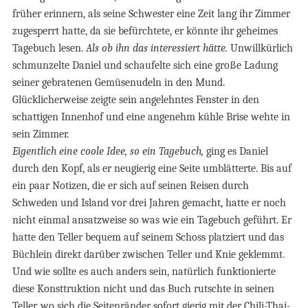
früher erinnern, als seine Schwester eine Zeit lang ihr Zimmer
zugesperrt hatte, da sie befürchtete, er könnte ihr geheimes
Tagebuch lesen.
Als ob ihn das interessiert hätte.
Unwillkürlich
schmunzelte Daniel und schaufelte sich eine große Ladung
seiner gebratenen Gemüsenudeln in den Mund.
Glücklicherweise zeigte sein angelehntes Fenster in den
schattigen Innenhof und eine angenehm kühle Brise wehte in
sein Zimmer.
Eigentlich eine coole Idee, so ein Tagebuch,
ging es Daniel
durch den Kopf, als er neugierig eine Seite umblätterte. Bis auf
ein paar Notizen, die er sich auf seinen Reisen durch
Schweden und Island vor drei Jahren gemacht, hatte er noch
nicht einmal ansatzweise so was wie ein Tagebuch geführt. Er
hatte den Teller bequem auf seinem Schoss platziert und das
Büchlein direkt darüber zwischen Teller und Knie geklemmt.
Und wie sollte es auch anders sein, natürlich funktionierte
diese Konsttruktion nicht und das Buch rutschte in seinen
Teller, wo sich die Seitenränder sofort gierig mit der Chili-Thai-