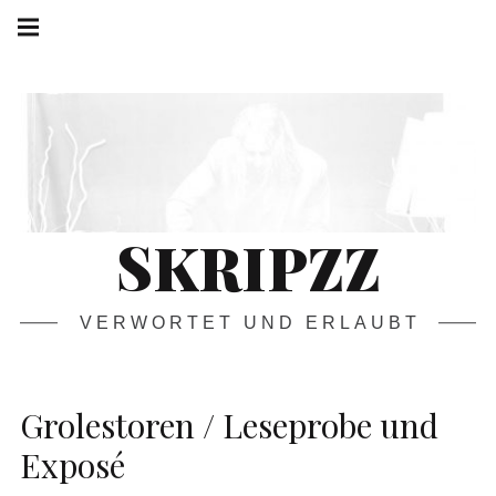
Springe
Hauptnavigation
zum
Menü
Inhalt
SKRIPZZ
VERWORTET UND ERLAUBT
Grolestoren / Leseprobe und
Exposé