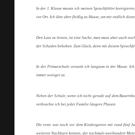
In der 1. Klasse musste ich meinen Sprachfehler korrigieren
vor Ort. Ich übte aber fleißig zu Hause, um mir endlich die
Den Laut zu lernen, ist eine Sache, man muss aber auch noc
der Schaden behoben. Zum Glück, denn mit diesem Sprachfe
In der Primarschule versank ich langsam in der Masse. Ic
immer weniger zu.
Neben der Schule, wenn ich nicht gerade auf dem Bauernhof
verbrachte ich bei jeder Familie längere Phasen.
Die erste war noch vor dem Kindergarten mit rund fünf Jah
weiteren Nachbarn kennen, der nochmals zweihundert Meter w