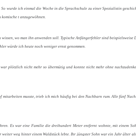
. So wurde ich einmal die Woche in die Sprachschule zu einer Spezialistin geschick
ses komische t anzugewöhnen.
h wissen, wo man ihn anwenden soll. Typische Anfängerfehler sind beispielsweise 
hler würde ich heute noch weniger ernst genommen.
h war plötzlich nicht mehr so übermütig und konnte nicht mehr ohne nachzudenk
 mitarbeiten musste, trieb ich mich häufig bei den Nachbarn rum. Alle fünf Nach
ren. Es war eine Familie die dreihundert Meter entfernt wohnte, mit einem Sohn
eiter weg hinter einem Waldstück lebte. Ihr jüngster Sohn war ein Jahr älter als 