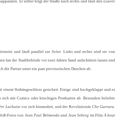
oapparaten. Er selber folgt der Straße nach rechts und lässt den
Louvre
ßenseite und läuft parallel zur
Seine
. Links und rechts wird sie von
ten hat die Stadtbehörde vor zwei Jahren Sand aufschütten lassen und
ch die Pariser unter ein paar provisorischen Duschen ab.
it einem Vorhängeschloss gesichert. Einige sind hochgeklappt und es
 sich mit Comics oder kitschigen Postkarten ab. Besonders beliebte
ére Lachaise
vor sich hinmodert, und der Revolutionär
Che Guevara
.
-Weiß-Fotos von
Jean Paul Belmondo
und
Jean Seberg
im Film
À bout