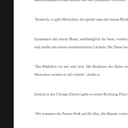
´Komisch, es gibt Menschen, die glaubt man mit einem Blick 
Zusammen mit einem Mann, wohlmöglich ihr Vater, verabschi
und strahlt mit einem wunderschönen Lächeln. Die Dame beach
´Das Mädchen tut mir sehr leid. Die Reaktion der Dame war
Menschen werden so oft verletzt´, denkt er.
Zurück in der
Champs Elysées
geht er weiter Richtung
Place
´Wie kommen die Pariser bloß auf die Idee, die Bäume vierec