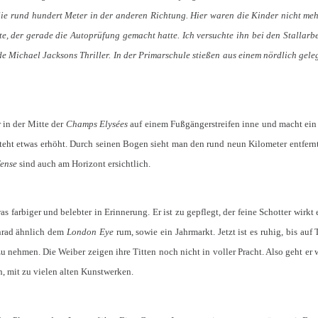
e rund hundert Meter in der anderen Richtung. Hier waren die Kinder nicht mehr 
te, der gerade die Autoprüfung gemacht hatte. Ich versuchte ihn bei den Stallarbe
e Michael Jacksons Thriller. In der Primarschule stießen aus einem nördlich gel
r in der Mitte der
Champs Elysées
auf einem Fußgängerstreifen inne und macht ei
teht etwas erhöht. Durch seinen Bogen sieht man den rund neun Kilometer entfer
ense
sind auch am Horizont ersichtlich.
was farbiger und belebter in Erinnerung. Er ist zu gepflegt, der feine Schotter wirk
enrad ähnlich dem
London Eye
rum, sowie ein Jahrmarkt. Jetzt ist es ruhig, bis au
zu nehmen. Die Weiber zeigen ihre Titten noch nicht in voller Pracht. Also geht er
ch, mit zu vielen alten Kunstwerken.