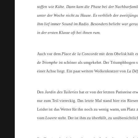
soffen wie Kühe. Dann kam die Phase bei der Nachbarfamili
unter der Woche nicht zu Hause. Es verblieb der zweitjüngs
ihm lief immer Sound im Radio. Besonders beliebt war gerad
in der ersten Klasse oft bei ihnen rum.
Auch vor dem
Place de la Concorde
mit dem
Obelisk
hält e
de Triomphe
ist schöner als umgekehrt. Der Triumphbogen s
einer Achse liegt. Ein paar weitere Wolkenkratzer von
La Déf
Den
Jardin des Tuileries
hat er von der letzten Parisreise et
nur zum Teil viereckig. Das letzte Mal stand hier ein Ries
Leider ist das Wetter für ihn noch zu wenig warm, um Platz 
vom
Louvre
steht. Der ist ihm zu überfüllt, zu unübersichtli