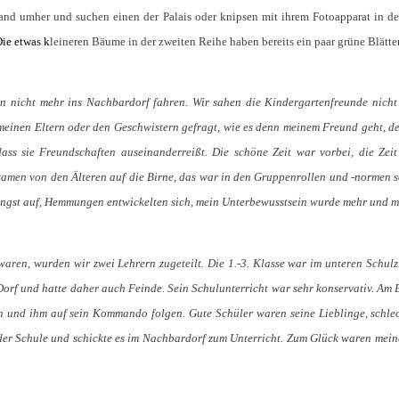
r Hand umher und suchen einen der Palais oder knipsen mit ihrem Fotoapparat in 
ie etwas k
leineren Bäume in der zweiten Reihe haben bereits ein paar grüne Blätter,
n nicht mehr ins Nachbardorf fahren. Wir sahen die Kindergartenfreunde nicht
einen Eltern oder den Geschwistern gefragt, wie es denn meinem Freund geht, dem
dass sie Freundschaften auseinanderreißt. Die schöne Zeit war vorbei, die Ze
men von den Älteren auf die Birne, das war in den Gruppenrollen und -normen so 
ngst auf, Hemmungen entwickelten sich, mein Unterbewusstsein wurde mehr und m
aren, wurden wir zwei Lehrern zugeteilt. Die 1.-3. Klasse war im unteren Schulz
orf und hatte daher auch Feinde. Sein Schulunterricht war sehr konservativ. Am En
en und ihm auf sein Kommando folgen. Gute Schüler waren seine Lieblinge, schlech
der Schule und schickte es im Nachbardorf zum Unterricht. Zum Glück waren mein