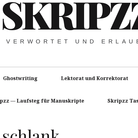
SKRIPZ
VERWORTET UND ERLAU
Ghostwriting
Lektorat und Korrektorat
ipzz — Laufsteg für Manuskripte
Skripzz Ta
 schlank