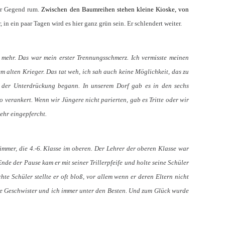
der Gegend rum.
Zwischen den Baumreihen stehen kleine Kioske, von
 in ein paar Tagen wird es hier ganz grün sein. Er schlendert weiter.
 mehr. Das war mein erster Trennungsschmerz. Ich vermisste meinen
 alten Krieger. Das tat weh, ich sah auch keine Möglichkeit, das zu
it der Unterdrückung begann. In unserem Dorf gab es in den sechs
verankert. Wenn wir Jüngere nicht parierten, gab es Tritte oder wir
ehr eingepfercht.
immer, die 4.-6. Klasse im oberen. Der Lehrer der oberen Klasse war
de der Pause kam er mit seiner Trillerpfeife und holte seine Schüler
te Schüler stellte er oft bloß, vor allem wenn er deren Eltern nicht
e Geschwister und ich immer unter den Besten. Und zum Glück wurde