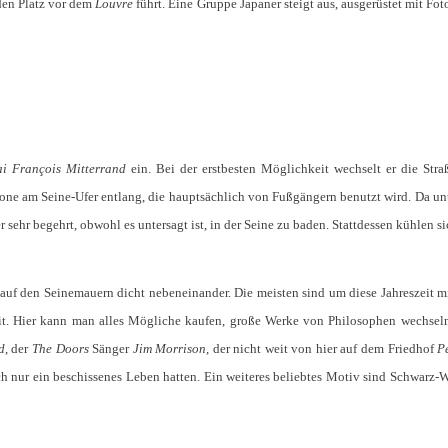
den Platz vor dem
Louvre
führt. Eine Gruppe Japaner steigt aus, ausgerüstet mit Fot
i François Mitterrand
ein. Bei der erstbesten Möglichkeit wechselt er die Stra
rzone am Seine-Ufer entlang, die hauptsächlich von Fußgängern benutzt wird. Da un
 sehr begehrt, obwohl es untersagt ist, in der Seine zu baden. Stattdessen kühlen si
uf den Seinemauern dicht nebeneinander. Die meisten sind um diese Jahreszeit m
eit. Hier kann man alles Mögliche kaufen, große Werke von Philosophen wechseln
d
, der
The Doors
Sänger
Jim Morrison
, der nicht weit von hier auf dem Friedhof
P
auch nur ein beschissenes Leben hatten. Ein weiteres beliebtes Motiv sind Schwarz