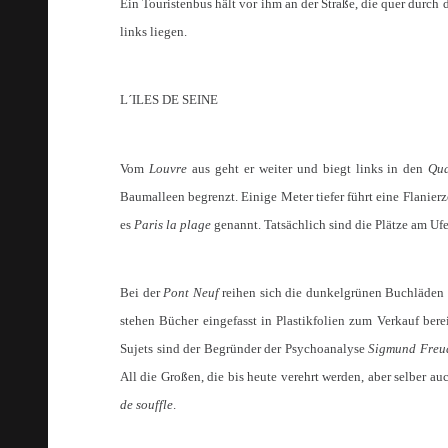
Ein Touristenbus hält vor ihm an der Straße, die quer durch 
links liegen.
L´ILES DE SEINE
Vom
Louvre
aus geht er weiter und biegt links in den
Qua
Baumalleen begrenzt. Einige Meter tiefer führt eine Flanie
es
Paris la plage
genannt. Tatsächlich sind die Plätze am Ufer
Bei der
Pont Neuf
reihen sich die dunkelgrünen Buchläden a
stehen Bücher eingefasst in Plastikfolien zum Verkauf ber
Sujets sind der Begründer der Psychoanalyse
Sigmund Freu
All die Großen, die bis heute verehrt werden, aber selber 
de souffle
.