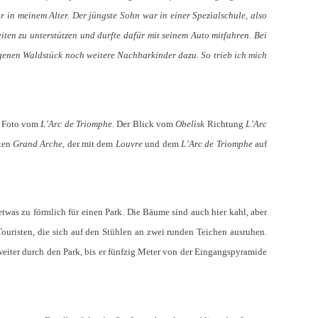
in meinem Alter. Der jüngste Sohn war in einer Spezialschule, also
iten zu unterstützen und durfte dafür mit seinem Auto mitfahren. Bei
egenen Waldstück noch weitere Nachbarkinder dazu. So trieb ich mich
n Foto vom
L’Arc de Triomphe
. Der Blick vom
Obelisk
Richtung
L’Arc
nten
Grand Arche
, der mit dem
Louvre
und dem
L’Arc de Triomphe
auf
t etwas zu förmlich für einen Park. Die Bäume sind auch hier kahl, aber
f Touristen, die sich auf den Stühlen an zwei runden Teichen ausruhen.
 weiter durch den Park, bis er fünfzig Meter von der Eingangspyramide