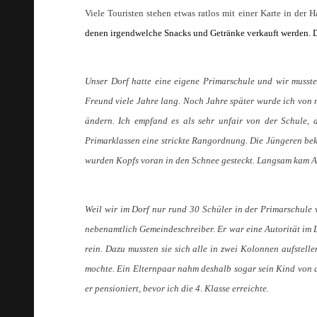
Viele Touristen stehen etwas ratlos mit einer Karte in de
denen irgendwelche Snacks und Getrӓnke verkauft werden. D
Unser Dorf hatte eine eigene Primarschule und wir musste
Freund viele Jahre lang. Noch Jahre später wurde ich von m
ändern. Ich empfand es als sehr unfair von der Schule, 
Primarklassen eine strickte Rangordnung. Die Jüngeren beka
wurden Kopfs voran in den Schnee gesteckt. Langsam kam A
Weil wir im Dorf nur rund 30 Schüler in der Primarschule w
nebenamtlich Gemeindeschreiber. Er war eine Autorität im D
rein. Dazu mussten sie sich alle in zwei Kolonnen aufstell
mochte. Ein Elternpaar nahm deshalb sogar sein Kind von 
er pensioniert, bevor ich die 4. Klasse erreichte.