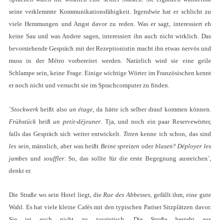
seine verklemmte Kommunikationsfähigkeit. Irgendwie hat er schlicht zu
viele Hemmungen und Angst davor zu reden. Was er sagt, interessiert eh
keine Sau und was Andere sagen, interessiert ihn auch nicht wirklich. Das
bevorstehende Gespräch mit der Rezeptionistin macht ihn etwas nervös und
muss in der Métro vorbereitet werden. Natürlich wird sie eine geile
Schlampe sein, keine Frage. Einige wichtige Wörter im Französischen kennt
er noch nicht und versucht sie im Sprachcomputer zu finden.
´
Stockwerk
heißt also
un étage
, da hätte ich selber drauf kommen können.
Frühstück
heiß
un petit-déjeuner
. Tja, und noch ein paar Reservewörter,
falls das Gespräch sich weiter entwickelt.
Titten
kenne ich schon, das sind
les sein
, männlich, aber was heißt
Beine spreizen
oder
blasen
?
Déployer les
jambes
und
souffler
. So, das sollte für die erste Begegnung ausreichen´,
denkt er.
Die Straße wo sein Hotel liegt, die
Rue des Abbesses
, gefällt ihm, eine gute
Wahl. Es hat viele kleine Cafés mit den typischen Pariser Sitzplätzen davor.
Sie ist auch nicht zu touristisch. Die Straße besteht aus