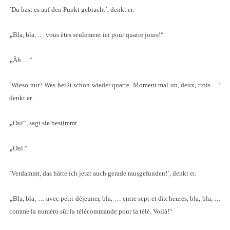
´Du hast es auf den Punkt gebracht´, denkt er.
„
Bla, bla, … vous ètes seulement ici pour quatre jours!“
„
Äh …“
´Wieso nur? Was heißt schon wieder quatre. Moment mal un, deux, trois …´
denkt er.
„
Oui“, sagt sie bestimmt.
„
Oui.“
´Verdammt, das hätte ich jetzt auch gerade rausgefunden!´, denkt er.
„
Bla, bla, … avec petit-déjeuner, bla, … entre sept et dix heures, bla, bla, …
comme la numéro sûr la télécommande pour la télé. Voilà!“