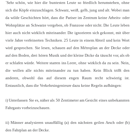
´Sehr schön, wie hier die buntesten Leute so friedlich herumstehen, ohne
sich die Köpfe einzuschlagen. Schwarz, weiß, gelb, jung und alt. Wobei man
da wilde Geschichten hört, dass die Pariser im Zentrum keine Arbeits- oder
Wohnplätze an Schwarze vergeben, ob Franzose oder nicht. Die Leute leben
hier auch nicht wirklich miteinander. Die ignorieren sich gekonnt, mit über
viele Jahre verfeinerten Techniken. 25 Leute in einem Abteil und kein Wort
wird gesprochen. Sie lesen, schauen auf den Métroplan an der Decke oder
auf den Boden, drei hören Musik und der kleine Dicke da täuscht vor, als ob
er schlafen würde. Weitere starren ins Leere, ohne wirklich da zu sein. Nein,
die wollen alle nichts miteinander zu tun haben. Kein Blick trifft den
anderen, obwohl das auf diesem engen Raum recht schwierig ist.
Erstaunlich, dass die Verkehrsingenieure dazu keine Regeln aufhängen:
i) Unterlassen Sie es, näher als 50 Zentimeter am Gesicht eines unbekannten
Fahrgasts vorbeizuschauen.
ii) Männer analysieren unauffällig (a) den nächsten geilen Arsch oder (b)
den Fahrplan an der Decke.