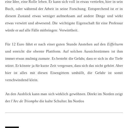
eine Idee, eine Rolle leben. Er kann sich voll in etwas vertiefen, hier in sein
Buch, oder während der Arbeit in seine Forschung. Entsprechend ist er in
diesem Zustand etwas weniger aufmerksam auf andere Dinge und wirkt
etwas verwirrt und abwesend. Die wichtigste Eigenschaft für eine Professur
würde er auf alle Fälle mitbringen: Verwirrtheit.
Für 12 Euro fährt er nach einer guten Stunde Anstehen auf den
Eiffelturm
und erreicht die oberste Plattform. Auf solchen Aussichtstürmen ist ihm
immer etwas mulmig zumute. Es besteht die Gefahr, dass er sich in die Tiefe
stürzt. Er könnte ja für kurze Zeit vergessen, dass sich das nicht gehört. Aber
hier ist alles mit diesen Eisengittern umhüllt, die Gefahr ist somit
verschwindend klein.
An den Ausblick kann man sich wirklich gewöhnen. Direkt im Norden zeigt
der
l’Arc de Triomphe
die kalte Schulter. Im Nordos