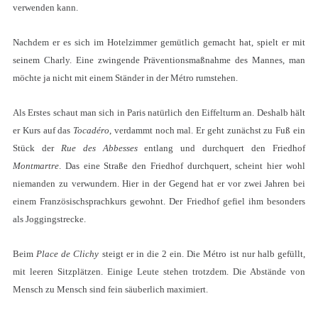
verwenden kann.
Nachdem er es sich im Hotelzimmer gemütlich gemacht hat, spielt er mit
seinem Charly. Eine zwingende Präventionsmaßnahme des Mannes, man
möchte ja nicht mit einem Ständer in der Métro rumstehen.
Als Erstes schaut man sich in Paris natürlich den Eiffelturm an. Deshalb hält
er Kurs auf das
Tocadéro
, verdammt noch mal. Er geht zunächst zu Fuß ein
Stück der
Rue des Abbesses
entlang und durchquert den Friedhof
Montmartre
. Das eine Straße den Friedhof durchquert, scheint hier wohl
niemanden zu verwundern. Hier in der Gegend hat er vor zwei Jahren bei
einem Französischsprachkurs gewohnt. Der Friedhof gefiel ihm besonders
als Joggingstrecke.
Beim
Place de Clichy
steigt er in die 2 ein. Die Métro ist nur halb gefüllt,
mit leeren Sitzplätzen. Einige Leute stehen trotzdem. Die Abstände von
Mensch zu Mensch sind fein säuberlich maximiert.