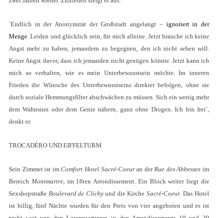
zwei Jahren wieder. Zufrieden steigt er aus.
´Endlich in der Anonymität der Großstadt angelangt –
ignoriert in der
Menge
. Leiden und glücklich sein, für mich alleine. Jetzt brauche ich keine
Angst mehr zu haben, jemandem zu begegnen, den ich nicht sehen will.
Keine Angst davor, dass ich jemanden nicht genügen könnte. Jetzt kann ich
mich so verhalten, wie es mein Unterbewusstsein möchte. Im inneren
Frieden die Wünsche des Unterbewusstseins direkter befolgen, ohne sie
durch soziale Hemmungsfilter abschwächen zu müssen. Sich ein wenig mehr
dem Wahnsinn oder dem Genie nähern, ganz ohne Drogen. Ich bin frei´,
denkt er.
TROCADÉRO UND EIFFELTURM
Sein Zimmer ist im
Comfort Hotel Sacré-Coeur
an der
Rue des Abbesses
im
Bereich
Montmartre
, im 18ten Arrondissement. Ein Block weiter liegt die
Sexshopstraße
Boulevard de Clichy
und die Kirche
Sacré-Coeur
. Das Hotel
ist billig, fünf Nächte wurden für den Preis von vier angeboten und es ist
nicht weit von den Loserquartieren in den Arrondissements 19 und 20