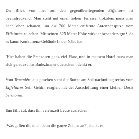
Der Blick von hier auf den gegenüberliegenden
Eiffelturm
ist
beeindruckend. Man steht auf einer hohen Terrasse, trotzdem muss man
nach oben schauen, um die 700 Meter entfernte Antennenspitze vom
Eiffelturm zu sehen. Mit seinen 325 Meter Höhe wirkt er besonders groß, da
es kaum Konkurrenz-Gebäude in der Nähe hat.
´Hier haben die Franzosen ganz viel Platz, und in meinem Hotel muss man
sich geradezu ins Badezimmer quetschen´, denkt er.
Vom
Trocadéro
aus gesehen steht die Sonne am Spätnachmittag rechts vom
Eiffelturm
. Sein Gehirn reagiert mit der Ausschüttung einer kleinen Dosis
Serotonin.
Ihm fällt auf, dass ihn vereinzelt Leute auslachen.
´Was gaffen die mich denn die ganze Zeit so an?´, denkt er.