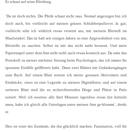
Er schaut auf seine Kleidung.
´Da ist doch nichts. Die Pfeife schaut nicht raus. Normal angezogen bin ich
doch auch, bis vielleicht auf meinen grünen Schlabberpullover. Ja gut,
vielleicht sehe ich wirklich etwas verwirrt aus, mit meinem Bleistift im
Maulwinkel. Das ist halt seit einigen Jahren so eine Angewohnheit von mir,
Bleistifte zu rauchen. Selber ist mir das nicht mehr bewusst. Und mein
Papierstapel unter dem Arm sieht wohl auch etwas komisch aus. Da wäre das
Protokoll zu meiner nächsten Sitzung beim Psychologen, das ich immer für
spontane Einfälle griffbereit habe. Dann zwei Blätter mit Gedankengängen
zum Buch. Auf einem Blatt notiere ich meine genauen Aktivitäten und
Eindrücke; eines ist eine Legende zu meinen Digitalfotos; und auf einem
weiteren Blatt sind die zu recherchierenden Dinge und Plätze in Paris
notiert. Weil ich sowieso alle fünf Minuten irgendwo etwas hin kritzeln
muss, habe ich gleich alle Unterlagen unter meinen Arm ge-klemmt´, denkt
er.
Dies ist einer der Zustände, die ihn glücklich machen. Faszination, voll für