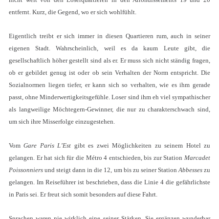
entfernt. Kurz, die Gegend, wo er sich wohlfühlt.
Eigentlich treibt er sich immer in diesen Quartieren rum, auch in seiner
eigenen Stadt. Wahrscheinlich, weil es da kaum Leute gibt, die
gesellschaftlich höher gestellt sind als er. Er muss sich nicht ständig fragen,
ob er gebildet genug ist oder ob sein Verhalten der Norm entspricht. Die
Sozialnormen liegen tiefer, er kann sich so verhalten, wie es ihm gerade
passt, ohne Minderwertigkeitsgefühle. Loser sind ihm eh viel sympathischer
als langweilige Möchtegern-Gewinner, die nur zu charakterschwach sind,
um sich ihre Misserfolge einzugestehen.
Vom
Gare Paris L’Est
gibt es zwei Möglichkeiten zu seinem Hotel zu
gelangen. Er hat sich für die Métro 4 entschieden, bis zur Station
Marcadet
Poissonniers
und steigt dann in die 12, um bis zu seiner Station
Abbesses
zu
gelangen. Im Reiseführer ist beschrieben, dass die Linie 4 die gefährlichste
in Paris sei. Er freut sich somit besonders auf diese Fahrt.
Sprachen waren nie wirklich eine seiner Stärken. Sie ergänzen wunderbar