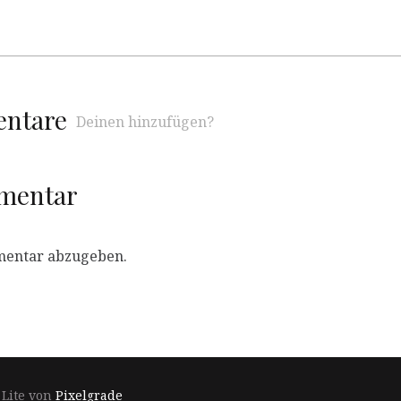
entare
Deinen hinzufügen?
mmentar
mentar abzugeben.
Footer-
 Lite von
Pixelgrade