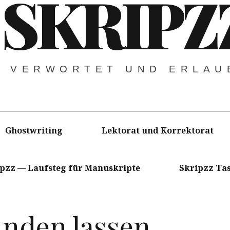
SKRIPZ
VERWORTET UND ERLAU
Ghostwriting
Lektorat und Korrektorat
ipzz — Laufsteg für Manuskripte
Skripzz Ta
inden lassen