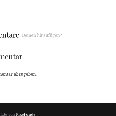
entare
Deinen hinzufügen?
mmentar
mentar abzugeben.
Footer-
 Lite von
Pixelgrade