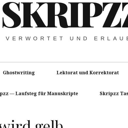
SKRIPZ
VERWORTET UND ERLAU
Ghostwriting
Lektorat und Korrektorat
ipzz — Laufsteg für Manuskripte
Skripzz Ta
wird gelb