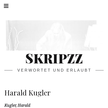
Springe
Hauptnavigation
zum
Menü
Inhalt
SKRIPZZ
VERWORTET UND ERLAUBT
Harald Kugler
Kugler, Harald