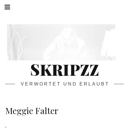
Springe
Hauptnavigation
zum
Menü
Inhalt
SKRIPZZ
VERWORTET UND ERLAUBT
Meggie Falter
.