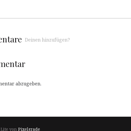
entare
Deinen hinzufügen?
mmentar
mentar abzugeben.
Footer-
 Lite von
Pixelgrade