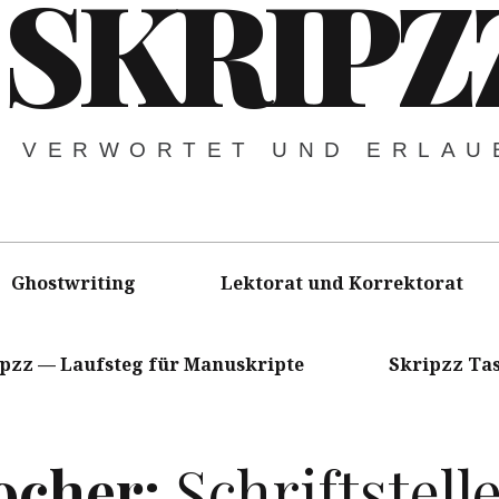
SKRIPZ
VERWORTET UND ERLAU
Ghostwriting
Lektorat und Korrektorat
ipzz — Laufsteg für Manuskripte
Skripzz Ta
ocher:
Schriftstell