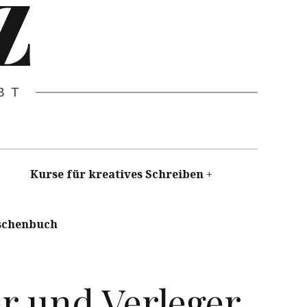
Z
BT
Kurse für kreatives Schreiben
schenbuch
er und Verleger