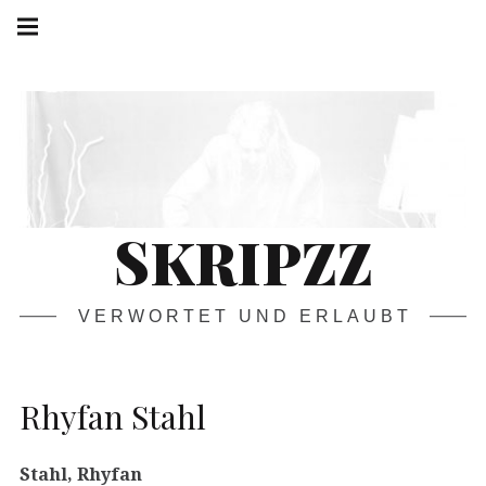
Springe
Hauptnavigation
zum
Menü
Inhalt
SKRIPZZ
VERWORTET UND ERLAUBT
Rhyfan Stahl
Stahl, Rhyfan