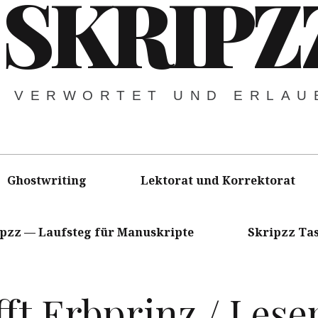
SKRIPZ
VERWORTET UND ERLAU
Ghostwriting
Lektorat und Korrektorat
ipzz — Laufsteg für Manuskripte
Skripzz Ta
ifft Erbprinz / Les