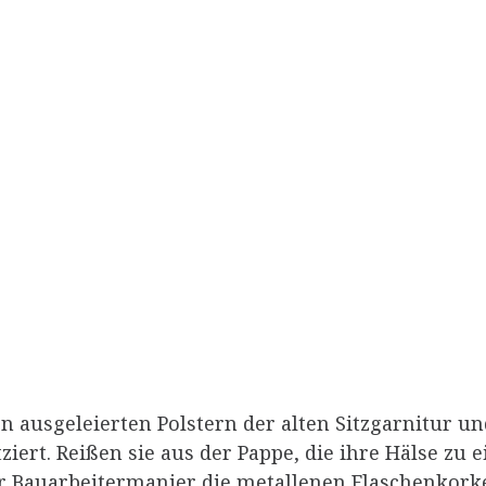
en ausgeleierten Polstern der alten Sitzgarnitur un
tziert. Reißen sie aus der Pappe, die ihre Hälse 
er Bauarbeitermanier die metallenen Flaschenkor