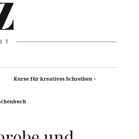
Z
BT
Kurse für kreatives Schreiben
schenbuch
eprobe und